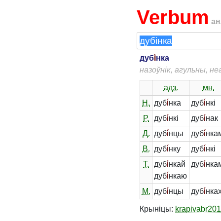
Verbum
ан
дуб
і́
нка
назоўнік, агульны, н
адз.
мн.
Н.
дуб
і́
нка
дуб
і́
нкі
Р.
дуб
і́
нкі
дуб
і́
нак
Д.
дуб
і́
нцы
дуб
і́
нка
В.
дуб
і́
нку
дуб
і́
нкі
Т.
дуб
і́
нкай
дуб
і́
нка
дуб
і́
нкаю
М.
дуб
і́
нцы
дуб
і́
нка
Крыніцы:
krapivabr20