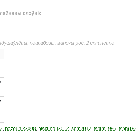
лайнавы слоўнік
еадушаўлёны, неасабовы, жаночы род, 2 скланенне
м
мі
х
12
,
nazounik2008
,
piskunou2012
,
sbm2012
,
tsblm1996
,
tsbm19