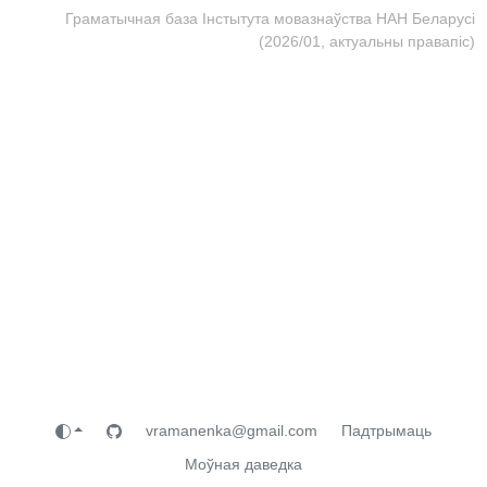
Граматычная база Інстытута мовазнаўства НАН Беларусі
(2026/01, актуальны правапіс)
vramanenka@gmail.com
Падтрымаць
Моўная даведка