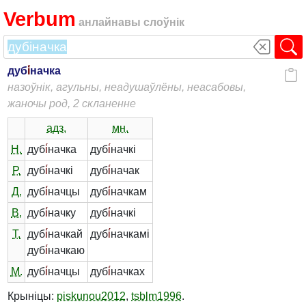
Verbum
анлайнавы слоўнік
дуб
і́
начка
назоўнік, агульны, неадушаўлёны, неасабовы,
жаночы род, 2 скланенне
адз.
мн.
Н.
дуб
і́
начка
дуб
і́
начкі
Р.
дуб
і́
начкі
дуб
і́
начак
Д.
дуб
і́
начцы
дуб
і́
начкам
В.
дуб
і́
начку
дуб
і́
начкі
Т.
дуб
і́
начкай
дуб
і́
начкамі
дуб
і́
начкаю
М.
дуб
і́
начцы
дуб
і́
начках
Крыніцы:
piskunou2012
,
tsblm1996
.