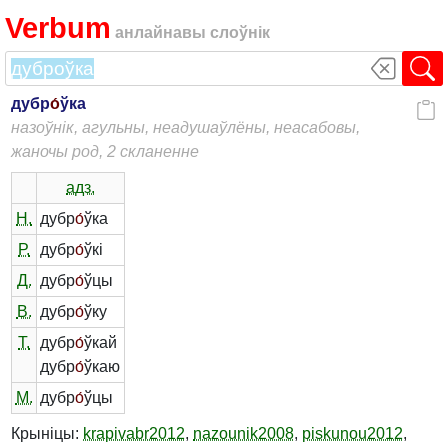
Verbum
анлайнавы слоўнік
дубр
о́
ўка
назоўнік, агульны, неадушаўлёны, неасабовы,
жаночы род, 2 скланенне
адз.
Н.
дубр
о́
ўка
Р.
дубр
о́
ўкі
Д.
дубр
о́
ўцы
В.
дубр
о́
ўку
Т.
дубр
о́
ўкай
дубр
о́
ўкаю
М.
дубр
о́
ўцы
Крыніцы:
krapivabr2012
,
nazounik2008
,
piskunou2012
,