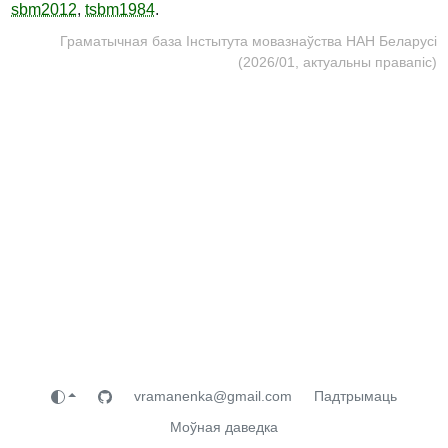
sbm2012
,
tsbm1984
.
Граматычная база Інстытута мовазнаўства НАН Беларусі
(2026/01, актуальны правапіс)
vramanenka@gmail.com
Падтрымаць
Моўная даведка