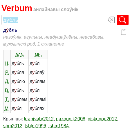
Verbum
анлайнавы слоўнік
д
у́
бль
назоўнік, агульны, неадушаўлёны, неасабовы,
мужчынскі род, 1 скланенне
адз.
мн.
Н.
д
у́
бль
д
у́
блі
Р.
д
у́
бля
д
у́
бляў
Д.
д
у́
блю
д
у́
блям
В.
д
у́
бль
д
у́
блі
Т.
д
у́
блем
д
у́
блямі
М.
д
у́
блі
д
у́
блях
Крыніцы:
krapivabr2012
,
nazounik2008
,
piskunou2012
,
sbm2012
,
tsblm1996
,
tsbm1984
.