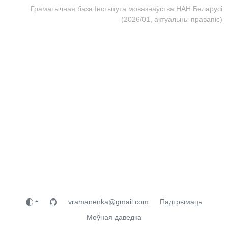
Граматычная база Інстытута мовазнаўства НАН Беларусі
(2026/01, актуальны правапіс)
vramanenka@gmail.com
Падтрымаць
Моўная даведка