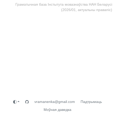
Граматычная база Інстытута мовазнаўства НАН Беларусі
(2026/01, актуальны правапіс)
vramanenka@gmail.com
Падтрымаць
Моўная даведка