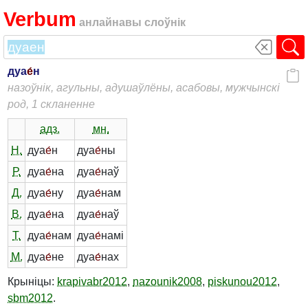
Verbum
анлайнавы слоўнік
дуа
е́
н
назоўнік, агульны, адушаўлёны, асабовы, мужчынскі
род, 1 скланенне
адз.
мн.
Н.
дуа
е́
н
дуа
е́
ны
Р.
дуа
е́
на
дуа
е́
наў
Д.
дуа
е́
ну
дуа
е́
нам
В.
дуа
е́
на
дуа
е́
наў
Т.
дуа
е́
нам
дуа
е́
намі
М.
дуа
е́
не
дуа
е́
нах
Крыніцы:
krapivabr2012
,
nazounik2008
,
piskunou2012
,
sbm2012
.