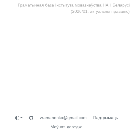
Граматычная база Інстытута мовазнаўства НАН Беларусі
(2026/01, актуальны правапіс)
vramanenka@gmail.com
Падтрымаць
Моўная даведка