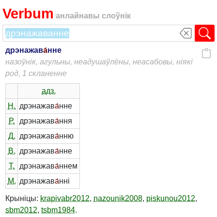
Verbum
анлайнавы слоўнік
дрэнажав
а́
нне
назоўнік, агульны, неадушаўлёны, неасабовы, ніякі
род, 1 скланенне
адз.
Н.
дрэнажав
а́
нне
Р.
дрэнажав
а́
ння
Д.
дрэнажав
а́
нню
В.
дрэнажав
а́
нне
Т.
дрэнажав
а́
ннем
М.
дрэнажав
а́
нні
Крыніцы:
krapivabr2012
,
nazounik2008
,
piskunou2012
,
sbm2012
,
tsbm1984
.