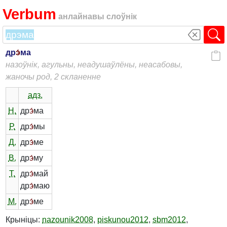
Verbum
анлайнавы слоўнік
др
э́
ма
назоўнік, агульны, неадушаўлёны, неасабовы,
жаночы род, 2 скланенне
адз.
Н.
др
э́
ма
Р.
др
э́
мы
Д.
др
э́
ме
В.
др
э́
му
Т.
др
э́
май
др
э́
маю
М.
др
э́
ме
Крыніцы:
nazounik2008
,
piskunou2012
,
sbm2012
,