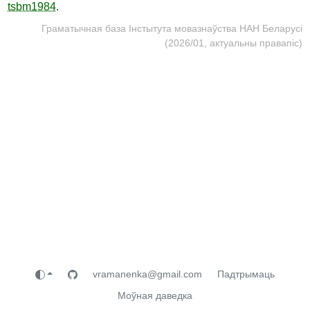
tsbm1984
.
Граматычная база Інстытута мовазнаўства НАН Беларусі
(2026/01, актуальны правапіс)
vramanenka@gmail.com
Падтрымаць
Моўная даведка