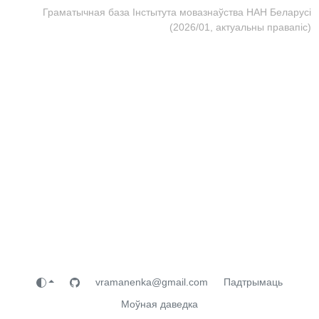
Граматычная база Інстытута мовазнаўства НАН Беларусі
(2026/01, актуальны правапіс)
vramanenka@gmail.com
Падтрымаць
Моўная даведка