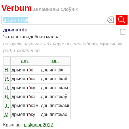
Verbum
анлайнавы слоўнік
дрыяпіт
э́
к
‘чалавекападобная малпа’
назоўнік, агульны, адушаўлёны, неасабовы, мужчынскі
род, 1 скланенне
адз.
мн.
Н.
дрыяпіт
э́
к
дрыяпіт
э́
кі
Р.
дрыяпіт
э́
ка
дрыяпіт
э́
каў
Д.
дрыяпіт
э́
ку
дрыяпіт
э́
кам
В.
дрыяпіт
э́
ка
дрыяпіт
э́
каў
Т.
дрыяпіт
э́
кам
дрыяпіт
э́
камі
М.
дрыяпіт
э́
ку
дрыяпіт
э́
ках
Крыніцы:
piskunou2012
.