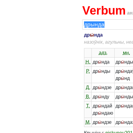
Verbum
ан
др
ы́
нда
назоўнік, агульны, н
адз.
мн.
Н.
др
ы́
нда
др
ы́
нд
Р.
др
ы́
нды
др
ы́
нда
др
ы́
нд
Д.
др
ы́
ндзе
др
ы́
нда
В.
др
ы́
нду
др
ы́
нд
Т.
др
ы́
ндай
др
ы́
нда
др
ы́
ндаю
М.
др
ы́
ндзе
др
ы́
нда
Крыніцы:
piskunou201