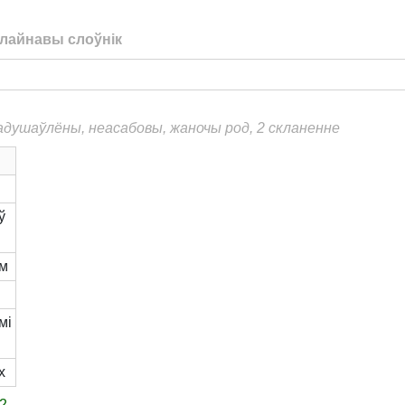
лайнавы слоўнік
еадушаўлёны, неасабовы, жаночы род, 2 скланенне
ы
ў
м
ы
мі
х
2
.