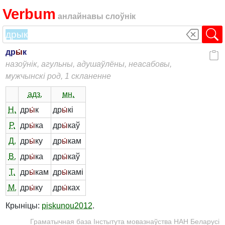
Verbum
анлайнавы слоўнік
др
ы́
к
назоўнік, агульны, адушаўлёны, неасабовы,
мужчынскі род, 1 скланенне
адз.
мн.
Н.
др
ы́
к
др
ы́
кі
Р.
др
ы́
ка
др
ы́
каў
Д.
др
ы́
ку
др
ы́
кам
В.
др
ы́
ка
др
ы́
каў
Т.
др
ы́
кам
др
ы́
камі
М.
др
ы́
ку
др
ы́
ках
Крыніцы:
piskunou2012
.
Граматычная база Інстытута мовазнаўства НАН Беларусі