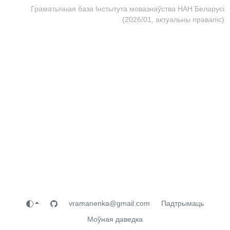
Граматычная база Інстытута мовазнаўства НАН Беларусі
(2026/01, актуальны правапіс)
vramanenka@gmail.com
Падтрымаць
Моўная даведка