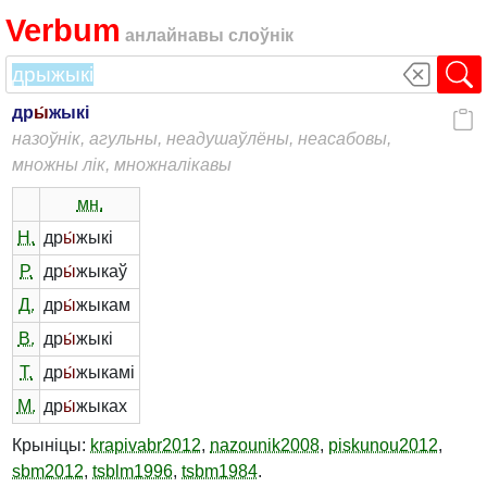
Verbum
анлайнавы слоўнік
др
ы́
жыкі
назоўнік, агульны, неадушаўлёны, неасабовы,
множны лік, множналікавы
мн.
Н.
др
ы́
жыкі
Р.
др
ы́
жыкаў
Д.
др
ы́
жыкам
В.
др
ы́
жыкі
Т.
др
ы́
жыкамі
М.
др
ы́
жыках
Крыніцы:
krapivabr2012
,
nazounik2008
,
piskunou2012
,
sbm2012
,
tsblm1996
,
tsbm1984
.