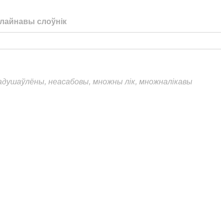
лайнавы слоўнік
еадушаўлёны, неасабовы, множны лік, множналікавы