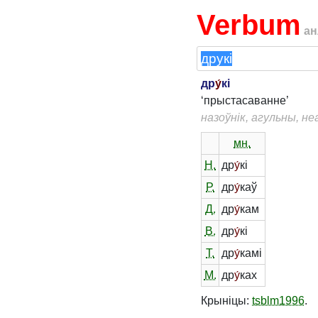
Verbum
ан
др
у́
кі
‘прыстасаванне’
назоўнік, агульны, н
мн.
Н.
др
у́
кі
Р.
др
у́
каў
Д.
др
у́
кам
В.
др
у́
кі
Т.
др
у́
камі
М.
др
у́
ках
Крыніцы:
tsblm1996
.