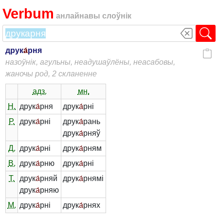
Verbum
анлайнавы слоўнік
друк
а́
рня
назоўнік, агульны, неадушаўлёны, неасабовы,
жаночы род, 2 скланенне
адз.
мн.
Н.
друк
а́
рня
друк
а́
рні
Р.
друк
а́
рні
друк
а́
рань
друк
а́
рняў
Д.
друк
а́
рні
друк
а́
рням
В.
друк
а́
рню
друк
а́
рні
Т.
друк
а́
рняй
друк
а́
рнямі
друк
а́
рняю
М.
друк
а́
рні
друк
а́
рнях