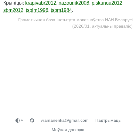
Крыніцы:
krapivabr2012
,
nazounik2008
,
piskunou2012
,
sbm2012
,
tsblm1996
,
tsbm1984
.
Граматычная база Інстытута мовазнаўства НАН Беларусі
(2026/01, актуальны правапіс)
vramanenka@gmail.com
Падтрымаць
Моўная даведка