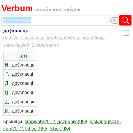
Verbum
анлайнавы слоўнік
др
у́
зласць
назоўнік, агульны, неадушаўлёны, неасабовы,
жаночы род, 3 скланенне
адз.
Н.
др
у́
зласць
Р.
др
у́
зласці
Д.
др
у́
зласці
В.
др
у́
зласць
Т.
др
у́
зласцю
М.
др
у́
зласці
Крыніцы:
krapivabr2012
,
nazounik2008
,
piskunou2012
,
sbm2012
,
tsblm1996
,
tsbm1984
.