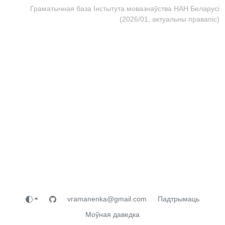
Граматычная база Інстытута мовазнаўства НАН Беларусі
(2026/01, актуальны правапіс)
vramanenka@gmail.com
Падтрымаць
Моўная даведка