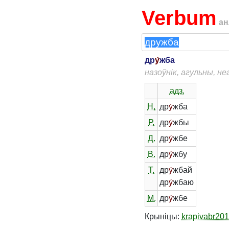
Verbum
ан
др
у́
жба
назоўнік, агульны, н
адз.
Н.
др
у́
жба
Р.
др
у́
жбы
Д.
др
у́
жбе
В.
др
у́
жбу
Т.
др
у́
жбай
др
у́
жбаю
М.
др
у́
жбе
Крыніцы:
krapivabr20