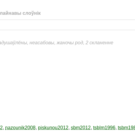
лайнавы слоўнік
еадушаўлёны, неасабовы, жаночы род, 2 скланенне
12
,
nazounik2008
,
piskunou2012
,
sbm2012
,
tsblm1996
,
tsbm19