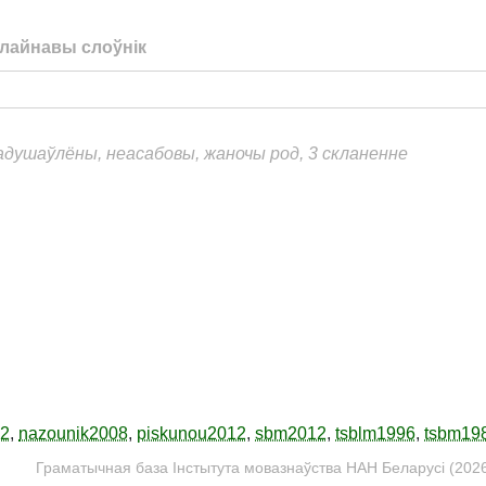
лайнавы слоўнік
еадушаўлёны, неасабовы, жаночы род, 3 скланенне
12
,
nazounik2008
,
piskunou2012
,
sbm2012
,
tsblm1996
,
tsbm19
Граматычная база Інстытута мовазнаўства НАН Беларусі (2026