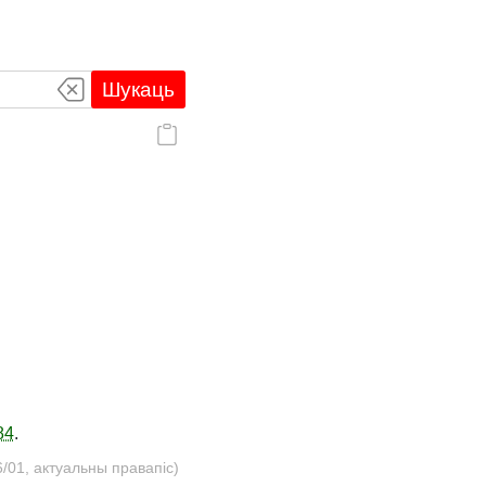
Шукаць
84
.
/01, актуальны правапіс)