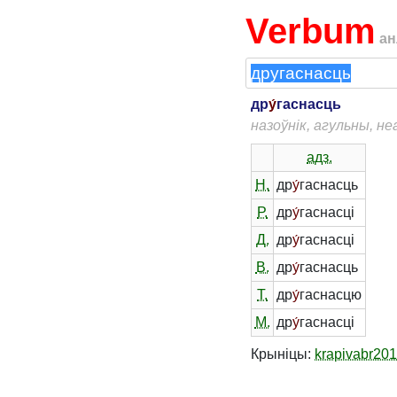
Verbum
ан
др
у́
гаснасць
назоўнік, агульны, н
адз.
Н.
др
у́
гаснасць
Р.
др
у́
гаснасці
Д.
др
у́
гаснасці
В.
др
у́
гаснасць
Т.
др
у́
гаснасцю
М.
др
у́
гаснасці
Крыніцы:
krapivabr20