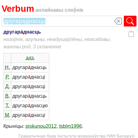
Verbum
анлайнавы слоўнік
другар
а́
днасць
назоўнік, агульны, неадушаўлёны, неасабовы,
жаночы род, 3 скланенне
адз.
Н.
другар
а́
днасць
Р.
другар
а́
днасці
Д.
другар
а́
днасці
В.
другар
а́
днасць
Т.
другар
а́
днасцю
М.
другар
а́
днасці
Крыніцы:
piskunou2012
,
tsblm1996
.
Граматычная база Інстытута мовазнаўства НАН Беларусі