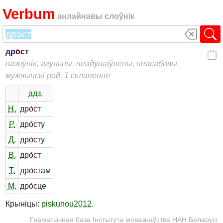
Verbum
анлайнавы слоўнік
др
о́
ст
назоўнік, агульны, неадушаўлёны, неасабовы,
мужчынскі род, 1 скланенне
адз.
Н.
др
о́
ст
Р.
др
о́
сту
Д.
др
о́
сту
В.
др
о́
ст
Т.
др
о́
стам
М.
др
о́
сце
Крыніцы:
piskunou2012
.
Граматычная база Інстытута мовазнаўства НАН Беларусі