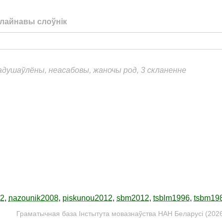
лайнавы слоўнік
еадушаўлёны, неасабовы, жаночы род, 3 скланенне
12
,
nazounik2008
,
piskunou2012
,
sbm2012
,
tsblm1996
,
tsbm19
Граматычная база Інстытута мовазнаўства НАН Беларусі (2026