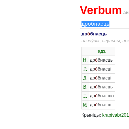
Verbum
ан
др
о́
бнасць
назоўнік, агульны, н
адз.
Н.
др
о́
бнасць
Р.
др
о́
бнасці
Д.
др
о́
бнасці
В.
др
о́
бнасць
Т.
др
о́
бнасцю
М.
др
о́
бнасці
Крыніцы:
krapivabr20