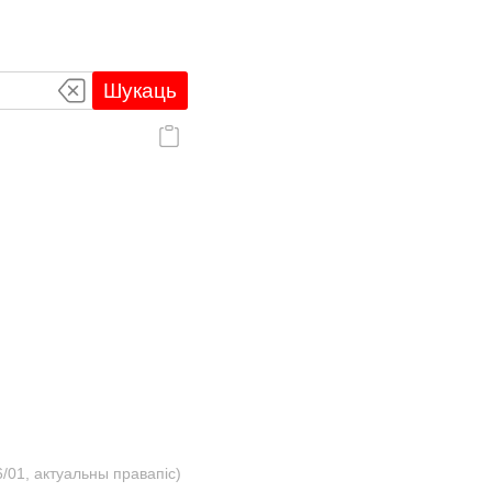
Шукаць
/01, актуальны правапіс)