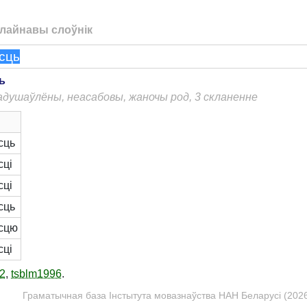
лайнавы слоўнік
ь
еадушаўлёны, неасабовы, жаночы род, 3 скланенне
сць
сці
сці
сць
сцю
сці
2
,
tsblm1996
.
Граматычная база Інстытута мовазнаўства НАН Беларусі (2026