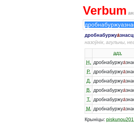
Verbum
ан
дробнабуржу
а́
знасц
назоўнік, агульны, н
адз.
Н.
дробнабуржу
а́
зна
Р.
дробнабуржу
а́
зна
Д.
дробнабуржу
а́
зна
В.
дробнабуржу
а́
зна
Т.
дробнабуржу
а́
зна
М.
дробнабуржу
а́
зна
Крыніцы:
piskunou201