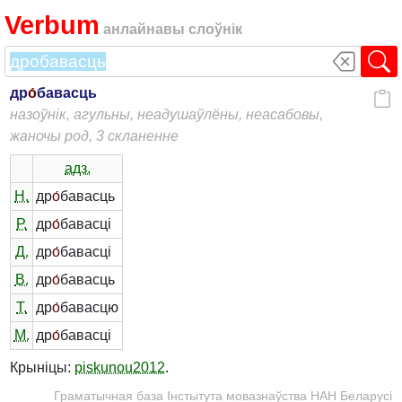
Verbum
анлайнавы слоўнік
др
о́
бавасць
назоўнік, агульны, неадушаўлёны, неасабовы,
жаночы род, 3 скланенне
адз.
Н.
др
о́
бавасць
Р.
др
о́
бавасці
Д.
др
о́
бавасці
В.
др
о́
бавасць
Т.
др
о́
бавасцю
М.
др
о́
бавасці
Крыніцы:
piskunou2012
.
Граматычная база Інстытута мовазнаўства НАН Беларусі