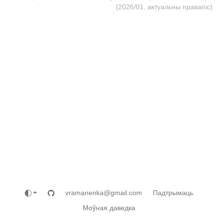
(2026/01, актуальны правапіс)
vramanenka@gmail.com
Падтрымаць
Моўная даведка