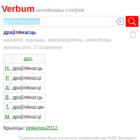
Verbum
анлайнавы слоўнік
драўл
я́
насць
назоўнік, агульны, неадушаўлёны, неасабовы,
жаночы род, 3 скланенне
адз.
Н.
драўл
я́
насць
Р.
драўл
я́
насці
Д.
драўл
я́
насці
В.
драўл
я́
насць
Т.
драўл
я́
насцю
М.
драўл
я́
насці
Крыніцы:
piskunou2012
.
Граматычная база Інстытута мовазнаўства НАН Беларусі