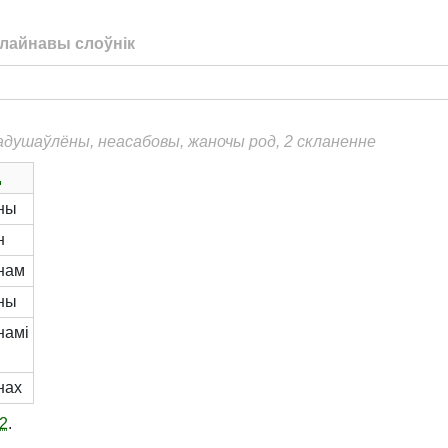
лайнавы слоўнік
еадушаўлёны, неасабовы, жаночы род, 2 скланенне
.
іны
н
інам
іны
намі
нах
2
.