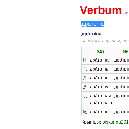
Verbum
ан
др
а́
твіна
назоўнік, агульны, н
адз.
мн
Н.
др
а́
твіна
др
а́
тв
Р.
др
а́
твіны
др
а́
тві
Д.
др
а́
твіне
др
а́
тв
В.
др
а́
твіну
др
а́
тв
Т.
др
а́
твінай
др
а́
тві
др
а́
твінаю
М.
др
а́
твіне
др
а́
тві
Крыніцы:
piskunou201