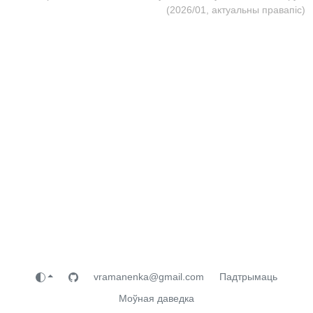
(2026/01, актуальны правапіс)
vramanenka@gmail.com
Падтрымаць
Моўная даведка