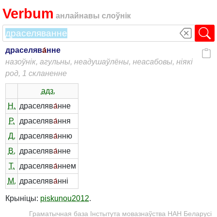
Verbum
анлайнавы слоўнік
драселяв
а́
нне
назоўнік, агульны, неадушаўлёны, неасабовы, ніякі
род, 1 скланенне
адз.
Н.
драселяв
а́
нне
Р.
драселяв
а́
ння
Д.
драселяв
а́
нню
В.
драселяв
а́
нне
Т.
драселяв
а́
ннем
М.
драселяв
а́
нні
Крыніцы:
piskunou2012
.
Граматычная база Інстытута мовазнаўства НАН Беларусі