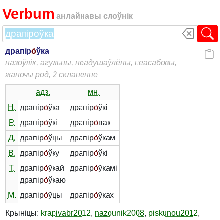
Verbum
анлайнавы слоўнік
драпір
о́
ўка
назоўнік, агульны, неадушаўлёны, неасабовы,
жаночы род, 2 скланенне
адз.
мн.
Н.
драпір
о́
ўка
драпір
о́
ўкі
Р.
драпір
о́
ўкі
драпір
о́
вак
Д.
драпір
о́
ўцы
драпір
о́
ўкам
В.
драпір
о́
ўку
драпір
о́
ўкі
Т.
драпір
о́
ўкай
драпір
о́
ўкамі
драпір
о́
ўкаю
М.
драпір
о́
ўцы
драпір
о́
ўках
Крыніцы:
krapivabr2012
,
nazounik2008
,
piskunou2012
,