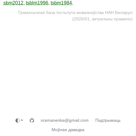
sbm2012
,
tsblm1996
,
tsbm1984
.
Граматычная база Інстытута мовазнаўства НАН Беларусі
(2026/01, актуальны правапіс)
vramanenka@gmail.com
Падтрымаць
Моўная даведка