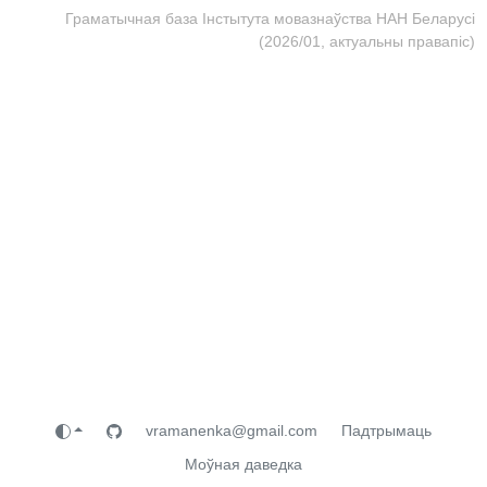
Граматычная база Інстытута мовазнаўства НАН Беларусі
(2026/01, актуальны правапіс)
vramanenka@gmail.com
Падтрымаць
Моўная даведка