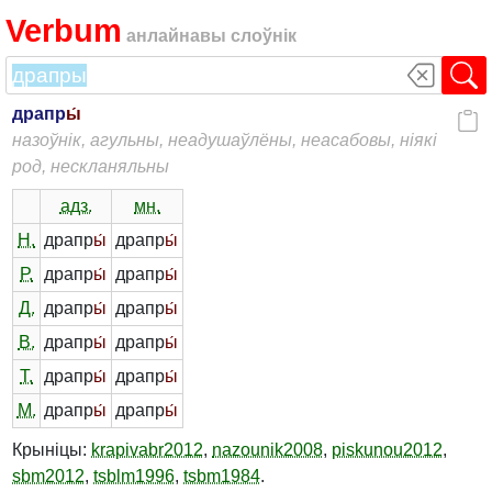
Verbum
анлайнавы слоўнік
драпр
ы́
назоўнік, агульны, неадушаўлёны, неасабовы, ніякі
род, нескланяльны
адз.
мн.
Н.
драпр
ы́
драпр
ы́
Р.
драпр
ы́
драпр
ы́
Д.
драпр
ы́
драпр
ы́
В.
драпр
ы́
драпр
ы́
Т.
драпр
ы́
драпр
ы́
М.
драпр
ы́
драпр
ы́
Крыніцы:
krapivabr2012
,
nazounik2008
,
piskunou2012
,
sbm2012
,
tsblm1996
,
tsbm1984
.