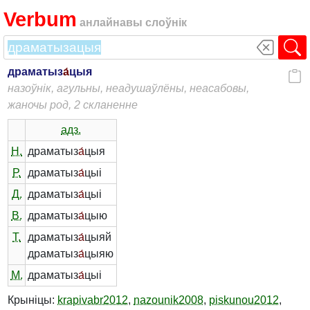
Verbum
анлайнавы слоўнік
драматыз
а́
цыя
назоўнік, агульны, неадушаўлёны, неасабовы,
жаночы род, 2 скланенне
адз.
Н.
драматыз
а́
цыя
Р.
драматыз
а́
цыі
Д.
драматыз
а́
цыі
В.
драматыз
а́
цыю
Т.
драматыз
а́
цыяй
драматыз
а́
цыяю
М.
драматыз
а́
цыі
Крыніцы:
krapivabr2012
,
nazounik2008
,
piskunou2012
,