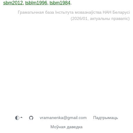
sbm2012
,
tsblm1996
,
tsbm1984
.
Граматычная база Інстытута мовазнаўства НАН Беларусі
(2026/01, актуальны правапіс)
vramanenka@gmail.com
Падтрымаць
Моўная даведка