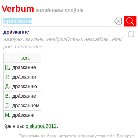
Verbum
анлайнавы слоўнік
др
а́
зканне
назоўнік, агульны, неадушаўлёны, неасабовы, ніякі
род, 1 скланенне
адз.
Н.
др
а́
зканне
Р.
др
а́
зкання
Д.
др
а́
зканню
В.
др
а́
зканне
Т.
др
а́
зканнем
М.
др
а́
зканні
Крыніцы:
piskunou2012
.
Граматычная база Інстытута мовазнаўства НАН Беларусі