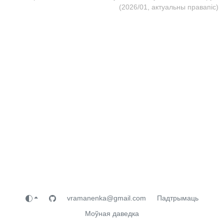
(2026/01, актуальны правапіс)
vramanenka@gmail.com
Падтрымаць
Моўная даведка