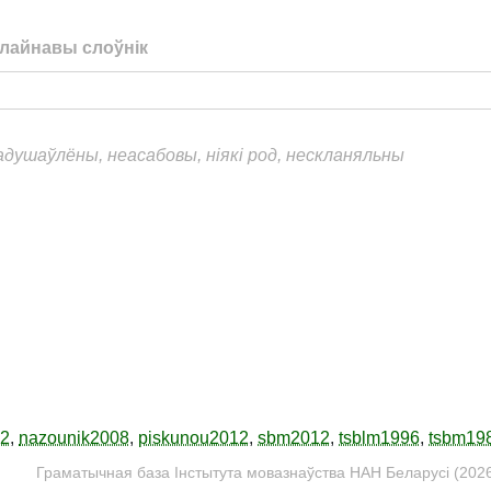
лайнавы слоўнік
еадушаўлёны, неасабовы, ніякі род, нескланяльны
12
,
nazounik2008
,
piskunou2012
,
sbm2012
,
tsblm1996
,
tsbm19
Граматычная база Інстытута мовазнаўства НАН Беларусі (2026