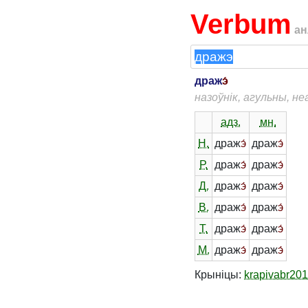
Verbum
ан
драж
э́
назоўнік, агульны, н
адз.
мн.
Н.
драж
э́
драж
э́
Р.
драж
э́
драж
э́
Д.
драж
э́
драж
э́
В.
драж
э́
драж
э́
Т.
драж
э́
драж
э́
М.
драж
э́
драж
э́
Крыніцы:
krapivabr20