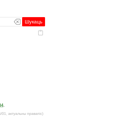
Шукаць
84
.
/01, актуальны правапіс)