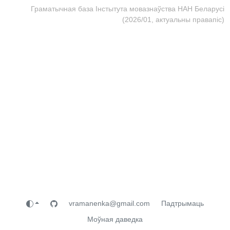
Граматычная база Інстытута мовазнаўства НАН Беларусі
(2026/01, актуальны правапіс)
vramanenka@gmail.com
Падтрымаць
Моўная даведка