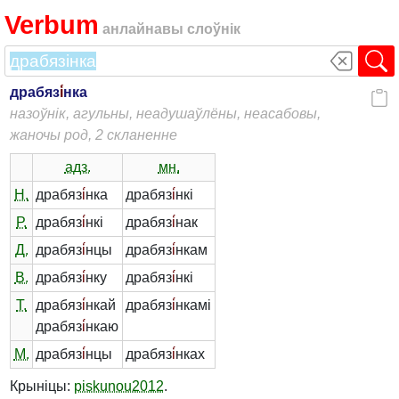
Verbum
анлайнавы слоўнік
драбяз
і́
нка
назоўнік, агульны, неадушаўлёны, неасабовы,
жаночы род, 2 скланенне
адз.
мн.
Н.
драбяз
і́
нка
драбяз
і́
нкі
Р.
драбяз
і́
нкі
драбяз
і́
нак
Д.
драбяз
і́
нцы
драбяз
і́
нкам
В.
драбяз
і́
нку
драбяз
і́
нкі
Т.
драбяз
і́
нкай
драбяз
і́
нкамі
драбяз
і́
нкаю
М.
драбяз
і́
нцы
драбяз
і́
нках
Крыніцы:
piskunou2012
.