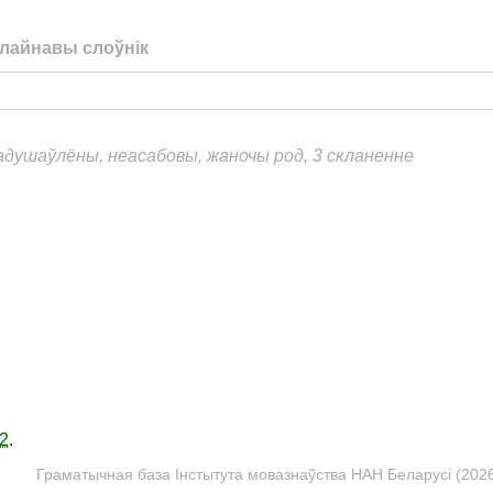
лайнавы слоўнік
еадушаўлёны, неасабовы, жаночы род, 3 скланенне
2
.
Граматычная база Інстытута мовазнаўства НАН Беларусі (2026