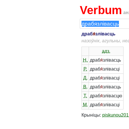
Verbum
ан
драб
я́
злівасць
назоўнік, агульны, н
адз.
Н.
драб
я́
злівасць
Р.
драб
я́
злівасці
Д.
драб
я́
злівасці
В.
драб
я́
злівасць
Т.
драб
я́
злівасцю
М.
драб
я́
злівасці
Крыніцы:
piskunou201