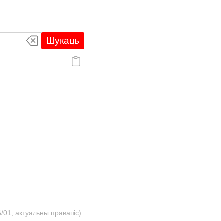
Шукаць
/01, актуальны правапіс)