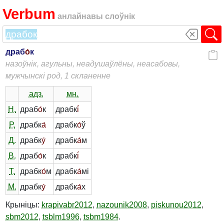
Verbum
анлайнавы слоўнік
драб
о́
к
назоўнік, агульны, неадушаўлёны, неасабовы,
мужчынскі род, 1 скланенне
адз.
мн.
Н.
драб
о́
к
драбк
і́
Р.
драбк
а́
драбк
о́
ў
Д.
драбк
у́
драбк
а́
м
В.
драб
о́
к
драбк
і́
Т.
драбк
о́
м
драбк
а́
мі
М.
драбк
у́
драбк
а́
х
Крыніцы:
krapivabr2012
,
nazounik2008
,
piskunou2012
,
sbm2012
,
tsblm1996
,
tsbm1984
.