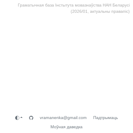
Граматычная база Інстытута мовазнаўства НАН Беларусі
(2026/01, актуальны правапіс)
vramanenka@gmail.com
Падтрымаць
Моўная даведка