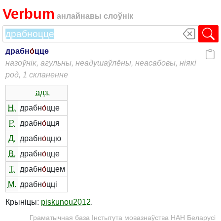
Verbum
анлайнавы слоўнік
драбн
о́
цце
назоўнік, агульны, неадушаўлёны, неасабовы, ніякі
род, 1 скланенне
адз.
Н.
драбн
о́
цце
Р.
драбн
о́
цця
Д.
драбн
о́
ццю
В.
драбн
о́
цце
Т.
драбн
о́
ццем
М.
драбн
о́
цці
Крыніцы:
piskunou2012
.
Граматычная база Інстытута мовазнаўства НАН Беларусі