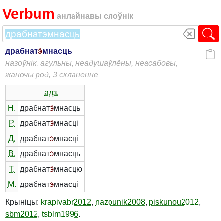
Verbum
анлайнавы слоўнік
драбнат
э́
мнасць
назоўнік, агульны, неадушаўлёны, неасабовы,
жаночы род, 3 скланенне
адз.
Н.
драбнат
э́
мнасць
Р.
драбнат
э́
мнасці
Д.
драбнат
э́
мнасці
В.
драбнат
э́
мнасць
Т.
драбнат
э́
мнасцю
М.
драбнат
э́
мнасці
Крыніцы:
krapivabr2012
,
nazounik2008
,
piskunou2012
,
sbm2012
,
tsblm1996
.