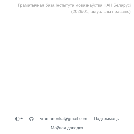
Граматычная база Інстытута мовазнаўства НАН Беларусі
(2026/01, актуальны правапіс)
vramanenka@gmail.com
Падтрымаць
Моўная даведка