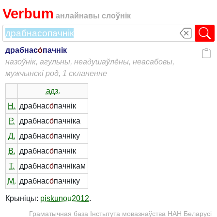
Verbum
анлайнавы слоўнік
драбнас
о́
пачнік
назоўнік, агульны, неадушаўлёны, неасабовы,
мужчынскі род, 1 скланенне
адз.
Н.
драбнас
о́
пачнік
Р.
драбнас
о́
пачніка
Д.
драбнас
о́
пачніку
В.
драбнас
о́
пачнік
Т.
драбнас
о́
пачнікам
М.
драбнас
о́
пачніку
Крыніцы:
piskunou2012
.
Граматычная база Інстытута мовазнаўства НАН Беларусі