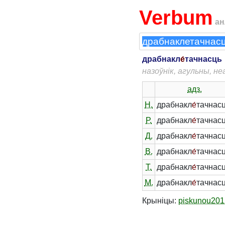
Verbum
ан
драбнакл
е́
тачнасць
назоўнік, агульны, н
адз.
Н.
драбнакл
е́
тачнас
Р.
драбнакл
е́
тачнасц
Д.
драбнакл
е́
тачнасц
В.
драбнакл
е́
тачнас
Т.
драбнакл
е́
тачнас
М.
драбнакл
е́
тачнасц
Крыніцы:
piskunou201