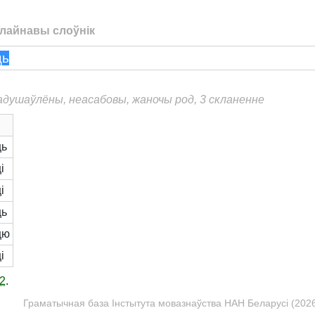
лайнавы слоўнік
еадушаўлёны, неасабовы, жаночы род, 3 скланенне
ць
і
і
ць
цю
і
2
.
Граматычная база Інстытута мовазнаўства НАН Беларусі (2026