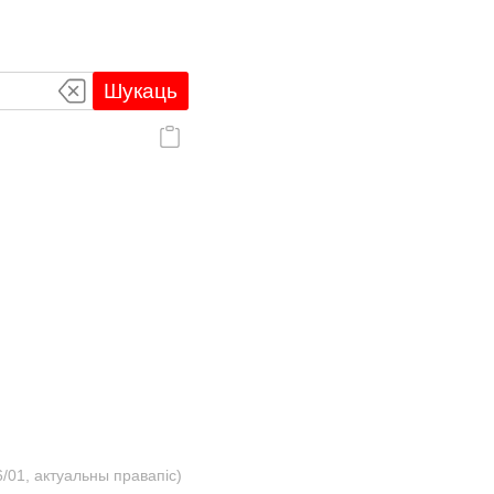
Шукаць
/01, актуальны правапіс)