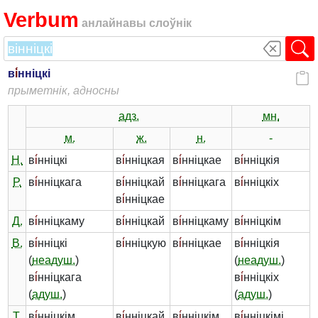
Verbum
анлайнавы слоўнік
в
і́
нніцкі
прыметнік, адносны
адз.
мн.
м.
ж.
н.
-
Н.
в
і́
нніцкі
в
і́
нніцкая
в
і́
нніцкае
в
і́
нніцкія
Р.
в
і́
нніцкага
в
і́
нніцкай
в
і́
нніцкага
в
і́
нніцкіх
в
і́
нніцкае
Д.
в
і́
нніцкаму
в
і́
нніцкай
в
і́
нніцкаму
в
і́
нніцкім
В.
в
і́
нніцкі
в
і́
нніцкую
в
і́
нніцкае
в
і́
нніцкія
(
неадуш.
)
(
неадуш.
)
в
і́
нніцкага
в
і́
нніцкіх
(
адуш.
)
(
адуш.
)
Т.
в
і́
нніцкім
в
і́
нніцкай
в
і́
нніцкім
в
і́
нніцкімі