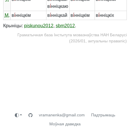
в
і́
нніцкаю
М.
в
і́
нніцкім
в
і́
нніцкай
в
і́
нніцкім
в
і́
нніцкіх
Крыніцы:
piskunou2012
,
sbm2012
.
Граматычная база Інстытута мовазнаўства НАН Беларусі
(2026/01, актуальны правапіс)
vramanenka@gmail.com
Падтрымаць
Моўная даведка