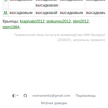
в
ы́
садкаваю
М.
в
ы́
садкавым
в
ы́
садкавай
в
ы́
садкавым
в
ы́
садкавы
Крыніцы:
krapivabr2012
,
piskunou2012
,
sbm2012
,
tsbm1984
.
Граматычная база Інстытута мовазнаўства НАН Беларусі
(2026/01, актуальны правапіс)
vramanenka@gmail.com
Падтрымаць
Моўная даведка