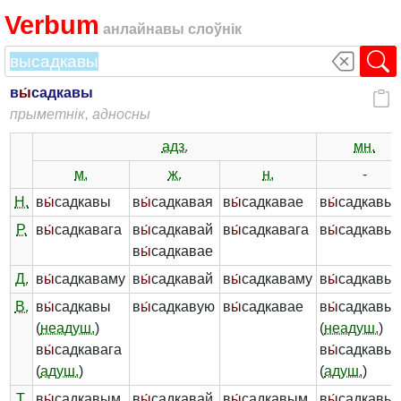
Verbum
анлайнавы слоўнік
в
ы́
садкавы
прыметнік, адносны
адз.
мн.
м.
ж.
н.
-
Н.
в
ы́
садкавы
в
ы́
садкавая
в
ы́
садкавае
в
ы́
садкавы
Р.
в
ы́
садкавага
в
ы́
садкавай
в
ы́
садкавага
в
ы́
садкавы
в
ы́
садкавае
Д.
в
ы́
садкаваму
в
ы́
садкавай
в
ы́
садкаваму
в
ы́
садкавы
В.
в
ы́
садкавы
в
ы́
садкавую
в
ы́
садкавае
в
ы́
садкавы
(
неадуш.
)
(
неадуш.
)
в
ы́
садкавага
в
ы́
садкавы
(
адуш.
)
(
адуш.
)
Т.
в
ы́
садкавым
в
ы́
садкавай
в
ы́
садкавым
в
ы́
садкавым