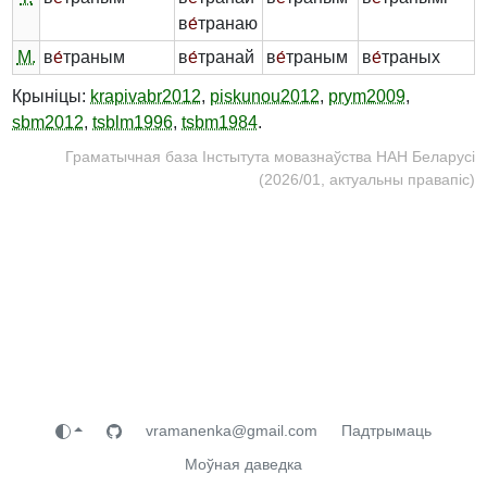
в
е́
транаю
М.
в
е́
траным
в
е́
транай
в
е́
траным
в
е́
траных
Крыніцы:
krapivabr2012
,
piskunou2012
,
prym2009
,
sbm2012
,
tsblm1996
,
tsbm1984
.
Граматычная база Інстытута мовазнаўства НАН Беларусі
(2026/01, актуальны правапіс)
vramanenka@gmail.com
Падтрымаць
Моўная даведка