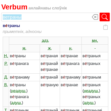
Verbum
анлайнавы слоўнік
в
е́
траны
прыметнік, адносны
адз.
мн.
м.
ж.
н.
-
Н.
в
е́
траны
в
е́
траная
в
е́
транае
в
е́
траныя
Р.
в
е́
транага
в
е́
транай
в
е́
транага
в
е́
траных
в
е́
транае
Д.
в
е́
транаму
в
е́
транай
в
е́
транаму
в
е́
траным
В.
в
е́
траны
в
е́
траную
в
е́
транае
в
е́
траныя
(
неадуш.
)
(
неадуш.
)
в
е́
транага
в
е́
траных
(
адуш.
)
(
адуш.
)
Т.
в
е́
траным
в
е́
транай
в
е́
траным
в
е́
транымі