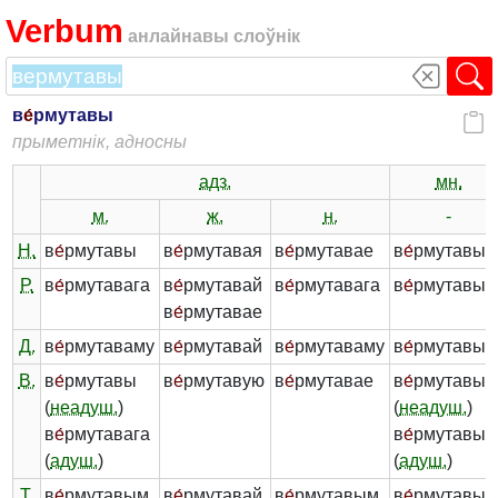
Verbum
анлайнавы слоўнік
в
е́
рмутавы
прыметнік, адносны
адз.
мн.
м.
ж.
н.
-
Н.
в
е́
рмутавы
в
е́
рмутавая
в
е́
рмутавае
в
е́
рмутавыя
Р.
в
е́
рмутавага
в
е́
рмутавай
в
е́
рмутавага
в
е́
рмутавых
в
е́
рмутавае
Д.
в
е́
рмутаваму
в
е́
рмутавай
в
е́
рмутаваму
в
е́
рмутавы
В.
в
е́
рмутавы
в
е́
рмутавую
в
е́
рмутавае
в
е́
рмутавыя
(
неадуш.
)
(
неадуш.
)
в
е́
рмутавага
в
е́
рмутавых
(
адуш.
)
(
адуш.
)
Т.
в
е́
рмутавым
в
е́
рмутавай
в
е́
рмутавым
в
е́
рмутавым