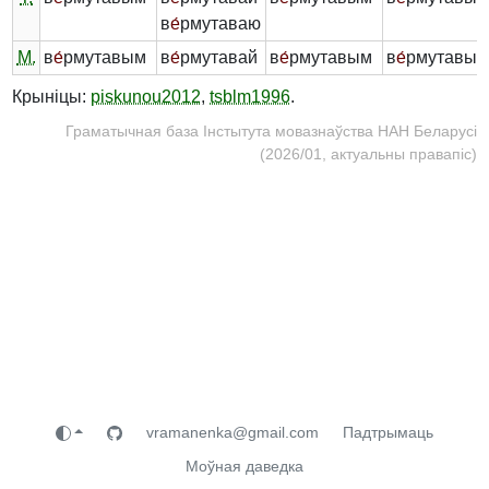
в
е́
рмутаваю
М.
в
е́
рмутавым
в
е́
рмутавай
в
е́
рмутавым
в
е́
рмутавых
Крыніцы:
piskunou2012
,
tsblm1996
.
Граматычная база Інстытута мовазнаўства НАН Беларусі
(2026/01, актуальны правапіс)
vramanenka@gmail.com
Падтрымаць
Моўная даведка