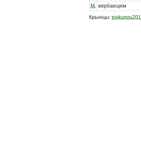
М.
в
е́
рбавіцкім
Крыніцы:
piskunou201