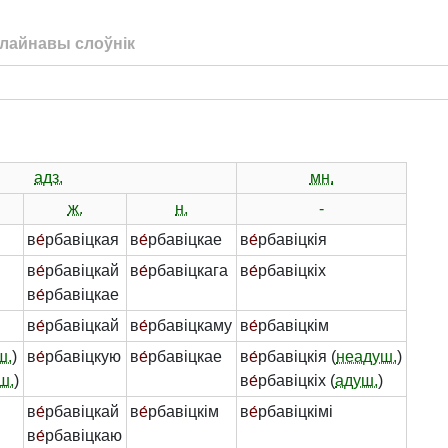
лайнавы слоўнік
адз.
мн.
ж.
н.
-
в
е́
рбавіцкая
в
е́
рбавіцкае
в
е́
рбавіцкія
в
е́
рбавіцкай
в
е́
рбавіцкага
в
е́
рбавіцкіх
в
е́
рбавіцкае
в
е́
рбавіцкай
в
е́
рбавіцкаму
в
е́
рбавіцкім
ш.
)
в
е́
рбавіцкую
в
е́
рбавіцкае
в
е́
рбавіцкія (
неадуш.
)
ш.
)
в
е́
рбавіцкіх (
адуш.
)
в
е́
рбавіцкай
в
е́
рбавіцкім
в
е́
рбавіцкімі
в
е́
рбавіцкаю