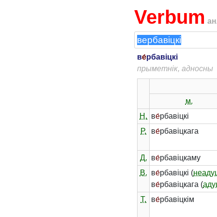
Verbum
ан
в
е́
рбавіцкі
прыметнік, адносны
м.
Н.
в
е́
рбавіцкі
Р.
в
е́
рбавіцкага
Д.
в
е́
рбавіцкаму
В.
в
е́
рбавіцкі (
неаду
в
е́
рбавіцкага (
аду
Т.
в
е́
рбавіцкім