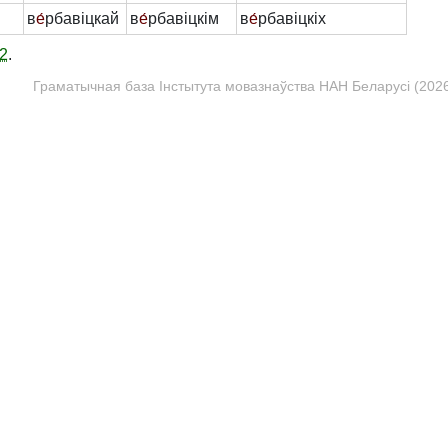
в
е́
рбавіцкай
в
е́
рбавіцкім
в
е́
рбавіцкіх
2
.
Граматычная база Інстытута мовазнаўства НАН Беларусі (2026