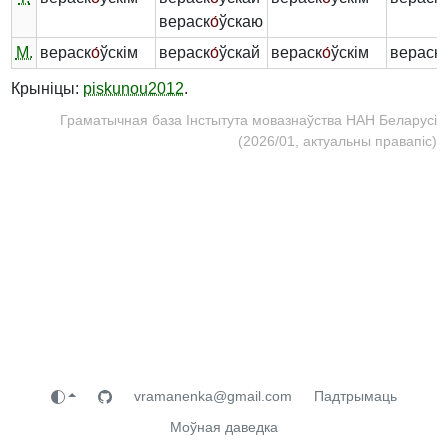
вераск
о́
ўскаю
М.
вераск
о́
ўскім
вераск
о́
ўскай
вераск
о́
ўскім
вераск
о
Крыніцы:
piskunou2012
.
Граматычная база Інстытута мовазнаўства НАН Беларусі
(2026/01, актуальны правапіс)
vramanenka@gmail.com
Падтрымаць
Моўная даведка