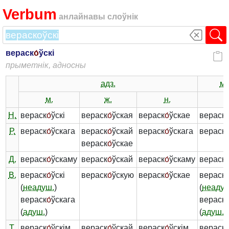
Verbum
анлайнавы слоўнік
вераск
о́
ўскі
прыметнік, адносны
адз.
мн
м.
ж.
н.
-
Н.
вераск
о́
ўскі
вераск
о́
ўская
вераск
о́
ўскае
вераск
о
Р.
вераск
о́
ўскага
вераск
о́
ўскай
вераск
о́
ўскага
вераск
о
вераск
о́
ўскае
Д.
вераск
о́
ўскаму
вераск
о́
ўскай
вераск
о́
ўскаму
вераск
о
В.
вераск
о́
ўскі
вераск
о́
ўскую
вераск
о́
ўскае
вераск
о
(
неадуш.
)
(
неадуш
вераск
о́
ўскага
вераск
о
(
адуш.
)
(
адуш.
)
Т.
вераск
о́
ўскім
вераск
о́
ўскай
вераск
о́
ўскім
вераск
о