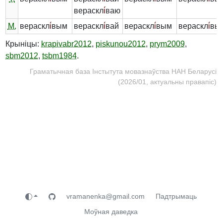
вераскл
і́
ваю
М.
вераскл
і́
вым
вераскл
і́
вай
вераскл
і́
вым
вераскл
і́
вы
Крыніцы:
krapivabr2012
,
piskunou2012
,
prym2009
,
sbm2012
,
tsbm1984
.
Граматычная база Інстытута мовазнаўства НАН Беларусі
(2026/01, актуальны правапіс)
vramanenka@gmail.com
Падтрымаць
Моўная даведка