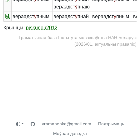
вераадст
у́
пнаю
М.
вераадст
у́
пным
вераадст
у́
пнай
вераадст
у́
пным
ве
Крыніцы:
piskunou2012
.
Граматычная база Інстытута мовазнаўства НАН Беларусі
(2026/01, актуальны правапіс)
vramanenka@gmail.com
Падтрымаць
Моўная даведка