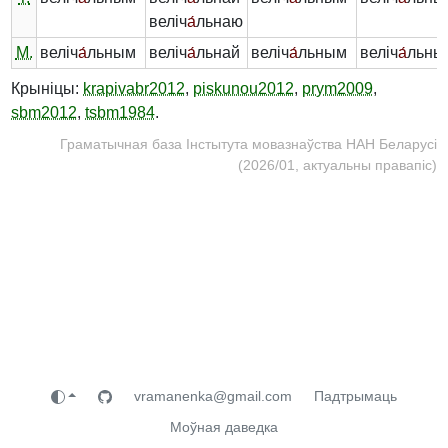
веліч
а́
льнаю
М.
веліч
а́
льным
веліч
а́
льнай
веліч
а́
льным
веліч
а́
льны
Крыніцы:
krapivabr2012
,
piskunou2012
,
prym2009
,
sbm2012
,
tsbm1984
.
Граматычная база Інстытута мовазнаўства НАН Беларусі
(2026/01, актуальны правапіс)
vramanenka@gmail.com
Падтрымаць
Моўная даведка