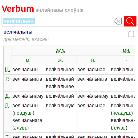
Verbum
анлайнавы слоўнік
веліч
а́
льны
прыметнік, якасны
адз.
мн.
м.
ж.
н.
-
Н.
веліч
а́
льны
веліч
а́
льная
веліч
а́
льнае
веліч
а́
льны
Р.
веліч
а́
льнага
веліч
а́
льнай
веліч
а́
льнага
веліч
а́
льны
веліч
а́
льнае
Д.
веліч
а́
льнаму
веліч
а́
льнай
веліч
а́
льнаму
веліч
а́
льны
В.
веліч
а́
льны
веліч
а́
льную
веліч
а́
льнае
веліч
а́
льны
(
неадуш.
)
(
неадуш.
)
веліч
а́
льнага
веліч
а́
льны
(
адуш.
)
(
адуш.
)
Т.
веліч
а́
льным
веліч
а́
льнай
веліч
а́
льным
веліч
а́
льны