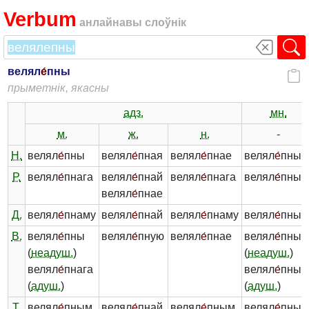
Verbum
анлайнавы слоўнік
велял
е́
пны
прыметнік, якасны
адз.
мн.
м.
ж.
н.
-
Н.
велял
е́
пны
велял
е́
пная
велял
е́
пнае
велял
е́
пныя
Р.
велял
е́
пнага
велял
е́
пнай
велял
е́
пнага
велял
е́
пных
велял
е́
пнае
Д.
велял
е́
пнаму
велял
е́
пнай
велял
е́
пнаму
велял
е́
пны
В.
велял
е́
пны
велял
е́
пную
велял
е́
пнае
велял
е́
пныя
(
неадуш.
)
(
неадуш.
)
велял
е́
пнага
велял
е́
пных
(
адуш.
)
(
адуш.
)
Т.
велял
е́
пным
велял
е́
пнай
велял
е́
пным
велял
е́
пным