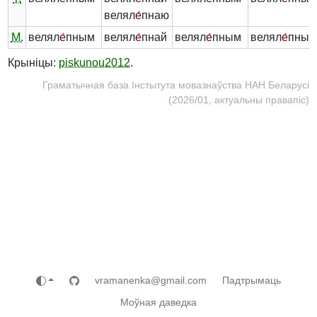
велял
е́
пнаю
М.
велял
е́
пным
велял
е́
пнай
велял
е́
пным
велял
е́
пных
Крыніцы:
piskunou2012
.
Граматычная база Інстытута мовазнаўства НАН Беларусі
(2026/01, актуальны правапіс)
vramanenka@gmail.com
Падтрымаць
Моўная даведка