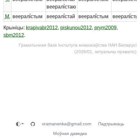
веерал
і́
стаю
М.
веерал
і́
стым
веерал
і́
стай
веерал
і́
стым
веерал
і́
сты
Крыніцы:
krapivabr2012
,
piskunou2012
,
prym2009
,
sbm2012
.
Граматычная база Інстытута мовазнаўства НАН Беларусі
(2026/01, актуальны правапіс)
vramanenka@gmail.com
Падтрымаць
Моўная даведка