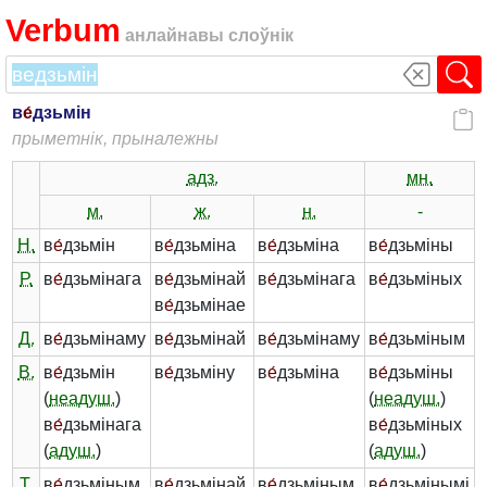
Verbum
анлайнавы слоўнік
в
е́
дзьмін
прыметнік, прыналежны
адз.
мн.
м.
ж.
н.
-
Н.
в
е́
дзьмін
в
е́
дзьміна
в
е́
дзьміна
в
е́
дзьміны
Р.
в
е́
дзьмінага
в
е́
дзьмінай
в
е́
дзьмінага
в
е́
дзьміных
в
е́
дзьмінае
Д.
в
е́
дзьмінаму
в
е́
дзьмінай
в
е́
дзьмінаму
в
е́
дзьміным
В.
в
е́
дзьмін
в
е́
дзьміну
в
е́
дзьміна
в
е́
дзьміны
(
неадуш.
)
(
неадуш.
)
в
е́
дзьмінага
в
е́
дзьміных
(
адуш.
)
(
адуш.
)
Т.
в
е́
дзьміным
в
е́
дзьмінай
в
е́
дзьміным
в
е́
дзьмінымі