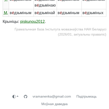
в
е́
дзьмінаю
М.
в
е́
дзьміным
в
е́
дзьмінай
в
е́
дзьміным
в
е́
дзьміных
Крыніцы:
piskunou2012
.
Граматычная база Інстытута мовазнаўства НАН Беларусі
(2026/01, актуальны правапіс)
vramanenka@gmail.com
Падтрымаць
Моўная даведка