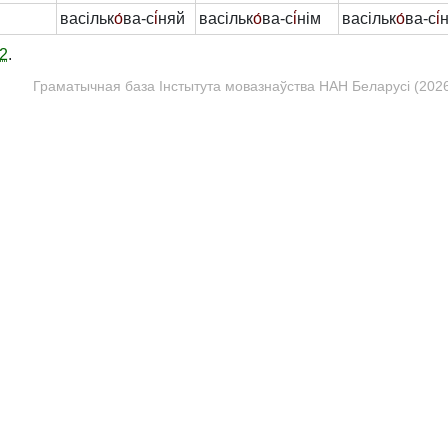
васільк
о́
ва-с
і́
няй
васільк
о́
ва-с
і́
нім
васільк
о́
ва-с
і́
н
2
.
Граматычная база Інстытута мовазнаўства НАН Беларусі (2026