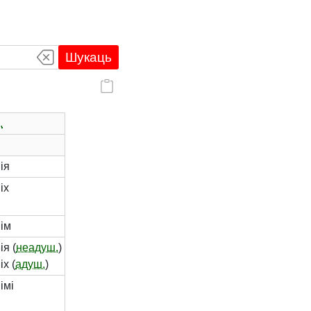
Шукаць
.
ія
іх
нім
ія (
неадуш.
)
іх (
адуш.
)
імі