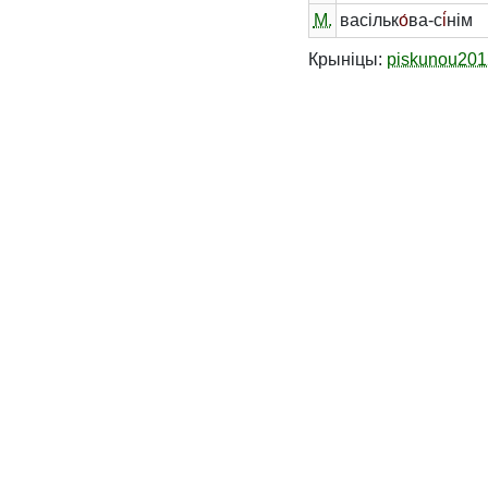
М.
васільк
о́
ва-с
і́
нім
Крыніцы:
piskunou201