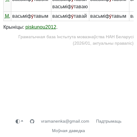
васьміф
у́
таваю
М.
васьміф
у́
тавым
васьміф
у́
тавай
васьміф
у́
тавым
ва
Крыніцы:
piskunou2012
.
Граматычная база Інстытута мовазнаўства НАН Беларусі
(2026/01, актуальны правапіс)
vramanenka@gmail.com
Падтрымаць
Моўная даведка